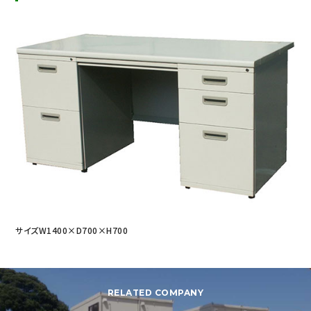
サイズW1400×D700×H700
RELATED COMPANY