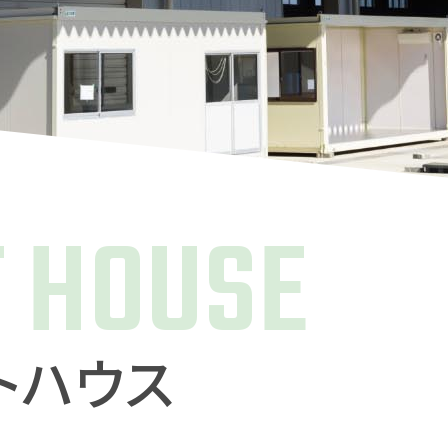
T HOUSE
トハウス