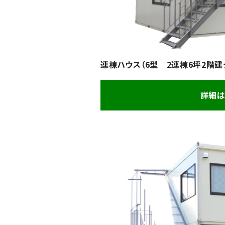
連棟ハウス（6型 2連棟6坪2階建
詳細は