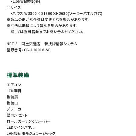
・2.5kWh前後(冬)
◇サイズ
・ハウス W3800×D1800×H2680(ソーラーパネル含む)
※製品の細かな仕様は変更となる場合があります。
※寸法は地域により異なる場合があります。
詳しくは担当営業までお問い合わせください。
NETIS 国土交通省 新技術情報システム
登録番号：CB-120016-VE
標準装備
エアコン
LED照明
換気扇
換気口
ブレーカー
壁コンセント
ロールカーテンorルーバー
LEDサインパネル
LAN接続用モジュラージャック